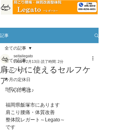
記事
全ての記事
seitailegato
全ての記事
2019年2月13日
読了時間: 2分
肩こりに使えるセルフケ
セルフケア
ア
今月の定休日
当院の治療法
 こんにちは♪
福岡県飯塚市にあります
肩こり腰痛・体質改善
整体院レガート～Legato～
です