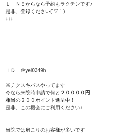
ＬＩＮＥからなら予約もラクチンです♪
是非、登録ください(´▽｀)
↓↓↓
ＩＤ：＠yel0349h
※チクスキパスやってます
今なら来院時申請で何と
２００００円
相当
の２００ポイント進呈中！
是非、この機会にご利用ください♪
当院では肩こりのお客様が多いです