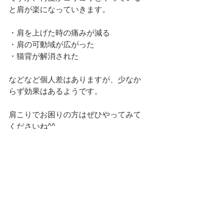
と肩が楽になっていきます。
・肩を上げた時の痛みが減る
・肩の可動域が広がった
・猫背が解消された
などなど個人差はありますが、少なか
らず効果はあるようです。
肩こりでお困りの方はぜひやってみて
くださいね^^
それでは、今日も良い一日を♪
#飯塚
#整体
#肩こり
#セルフケア
#肘
セルフケア